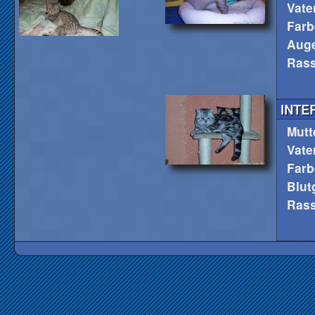
Vate
Farb
Auge
Ras
INTE
Mutt
Vate
Farb
Blut
Ras