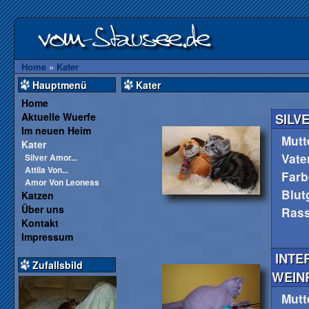
Home
»
Kater
Hauptmenü
Kater
Home
Aktuelle Wuerfe
SILV
Im neuen Heim
Mutt
Kater
Vate
Silver Amor...
Attila Von...
Farb
Amor Von Leoness
Blut
Katzen
Über uns
Ras
Kontakt
Impressum
INTE
Zufallsbild
WEIN
Mutt