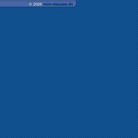
© 2026
vom-stausee.de