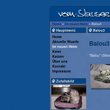
Home
»
Im-neuen-Heim
»
Balou3
Hauptmenü
Balou3
Home
Balou3
Aktuelle Wuerfe
Im neuen Heim
Kater
"Balou" (Silv
Katzen
Über uns
Kontakt
Impressum
Zufallsbild